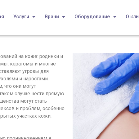
ая
Услуги
Врачи
Оборудование
О кл
ований на коже: родинки и
мы, кератомы и многие
дставляют угрозы для
холями и наростами.
, что они могут
таком случае нести прямую
енства могут стать
ексов и проблем, особенно
крытых участках кожи,
ено проникновением в