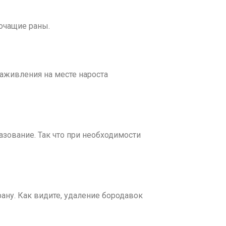
точащие раны.
заживления на месте нароста
азование. Так что при необходимости
рану. Как видите, удаление бородавок