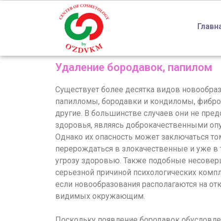
Главн
Удаление бородавок, папилом
Существует более десятка видов новообраз
папилломы, бородавки и кондиломы, фибро
другие. В большинстве случаев они не пре
здоровья, являясь доброкачественными опу
Однако их опасность может заключаться том
перерождаться в злокачественные и уже в 
угрозу здоровью. Также подобные несоверш
серьезной причиной психологических компл
если новообразования располагаются на от
видимых окружающим.
Поскольку появление бородавок обусловл