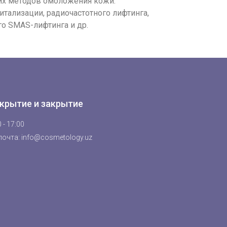
их методов омоложения кожи:
тализации, радиочастотного лифтинга,
го SMAS-лифтинга и др.
крытие и закрытие
 - 17:00
почта: info@cosmetology.uz