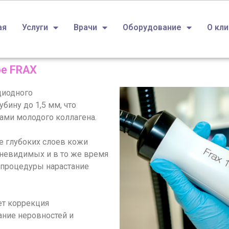
ая
Услуги
Врачи
Оборудование
О кл
е FRAX
диодного
бину до 1,5 мм, что
ми молодого коллагена.
 глубоких слоев кожи
 невидимых и в то же время
 процедуры нарастание
ет коррекция
ание неровностей и