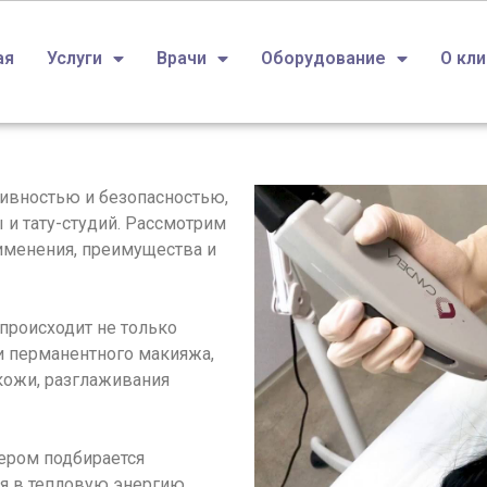
ая
Услуги
Врачи
Оборудование
О кл
ивностью и безопасностью,
 и тату-студий. Рассмотрим
рименения, преимущества и
 происходит не только
и перманентного макияжа,
 кожи, разглаживания
ером подбирается
я в тепловую энергию,