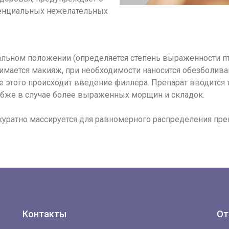
енциальных нежелательных
альном положении (определяется степень выраженности пт
нимается макияж, при необходимости наносится обезболив
е этого происходит введение филлера. Препарат вводится 
лубже в случае более выраженных морщин и складок.
уратно массируется для равномерного распределения преп
Контакты
От