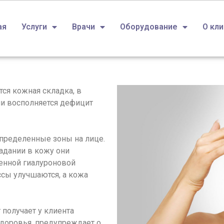
ая
Услуги
Врачи
Оборудование
О кл
ся кожная складка, в
ли восполняется дефицит
определенные зоны на лице.
падании в кожу они
енной гиалуроновой
сы улучшаются, а кожа
получает у клиента
доровья, предупреждает о