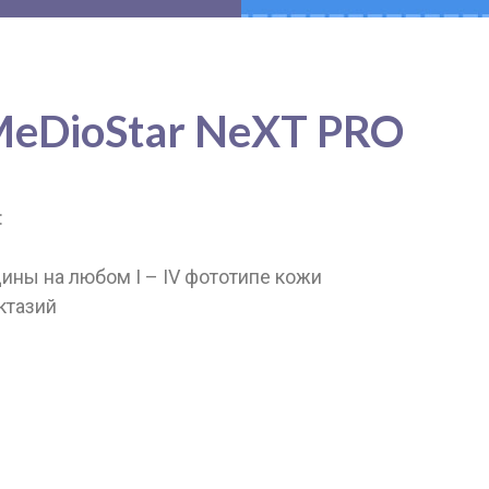
eDioStar NeXT PRO
:
ины на любом I – IV фототипе кожи
ктазий