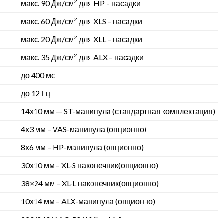
2
макс. 90 Дж/см
для HP – насадки
2
макс. 60 Дж/см
для XLS – насадки
2
макс. 20 Дж/см
для XLL – насадки
2
макс. 35 Дж/см
для ALX – насадки
до 400 мс
до 12 Гц
14х10 мм — ST-манипула (стандартная комплектация)
4х3 мм – VAS-манипула (опционно)
8х6 мм – HP-манипула (опционно)
30х10 мм – XL-S наконечник(опционно)
38×24 мм – XL-L наконечник(опционно)
10х14 мм – ALX-манипула (опционно)