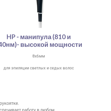
HP - манипула (810 и
40нм)- высокой мощности
8х6мм
для эпиляции светлых и седых волос
рукоятке.
спечивает работу в любом