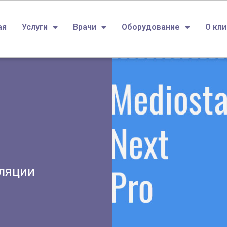
ая
Услуги
Врачи
Оборудование
О кл
ляции