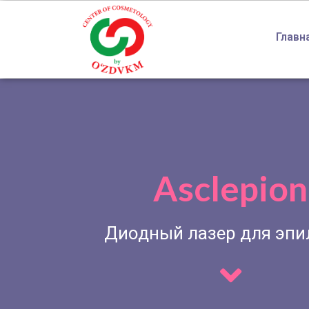
Главн
Asclepion
Диодный лазер для эпи