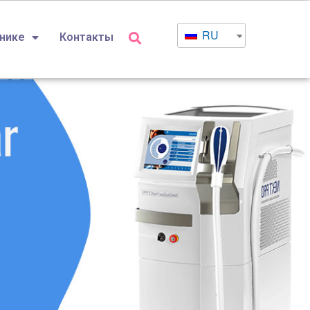
RU
инике
Контакты