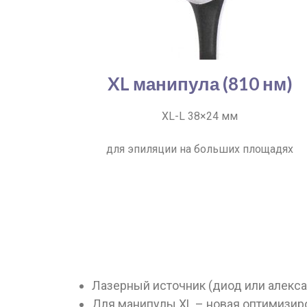
XL манипула (810 нм)
XL-L 38×24 мм
для эпиляции на больших площадях
Лазерный источник (диод или алексан
Для манипулы XL – новая оптимизир