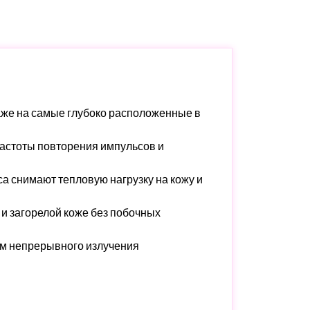
даже на самые глубоко расположенные в
частоты повторения импульсов и
а снимают тепловую нагрузку на кожу и
и загорелой коже без побочных
им непрерывного излучения