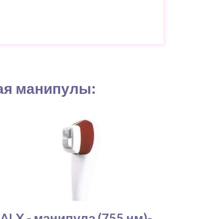
ая манипулы:
ALX - манипула (755 нм)-