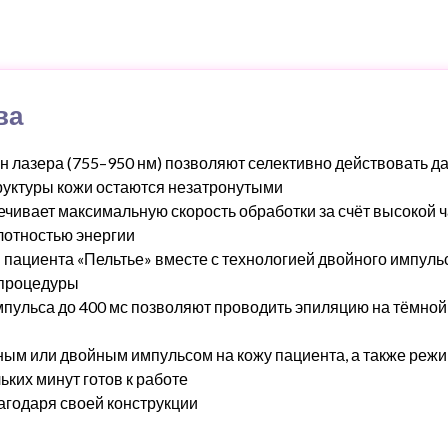
ва
н лазера (755–950 нм) позволяют селективно действовать 
руктуры кожи остаются незатронутыми
чивает максимальную скорость обработки за счёт высокой 
лотностью энергии
пациента «Пельтье» вместе с технологией двойного импульс
 процедуры
ульса до 400 мс позволяют проводить эпиляцию на тёмной 
ым или двойным импульсом на кожу пациента, а также реж
ких минут готов к работе
агодаря своей конструкции