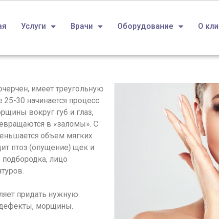
ая
Услуги
Врачи
Оборудование
О кл
 очерчен, имеет треугольную
 25-30 начинается процесс
рщины вокруг губ и глаз,
ревращаются в «заломы». С
меньшается объем мягких
ит птоз (опущение) щек и
ь подбородка, лицо
нтуров.
ляет придать нужную
 дефекты, морщины.