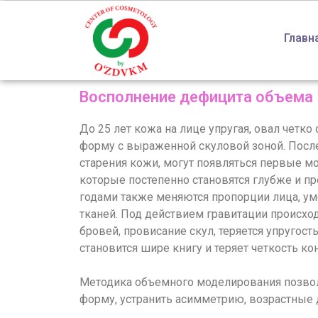
Главн
Восполнение дефицита объема
До 25 лет кожа на лице упругая, овал четко
форму с выраженной скуловой зоной. После
старения кожи, могут появляться первые мо
которые постепенно становятся глубже и п
годами также меняются пропорции лица, у
тканей. Под действием гравитации происход
бровей, провисание скул, теряется упругост
становится шире книгу и теряет четкость ко
Методика объемного моделирования позво
форму, устранить асимметрию, возрастные