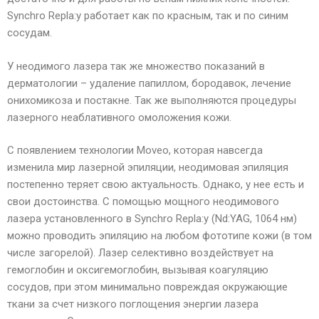
Synchro Repla:y работает как по красным, так и по синим
сосудам.
У неодимого лазера так же множество показаний в
дерматологии – удаление папиллом, бородавок, лечение
онихомикоза и постакне. Так же выполняются процедуры
лазерного неаблативного омоложения кожи.
С появлением технологии Moveo, которая навсегда
изменила мир лазерной эпиляции, неодимовая эпиляция
постепенно теряет свою актуальность. Однако, у нее есть и
свои достоинства. С помощью мощного неодимового
лазера установленного в Synchro Repla:y (Nd:YAG, 1064 нм)
можно проводить эпиляцию на любом фототипе кожи (в том
числе загорелой). Лазер селективно воздействует на
гемоглобин и оксигемоглобин, вызывая коагуляцию
сосудов, при этом минимально повреждая окружающие
ткани за счет низкого поглощения энергии лазера