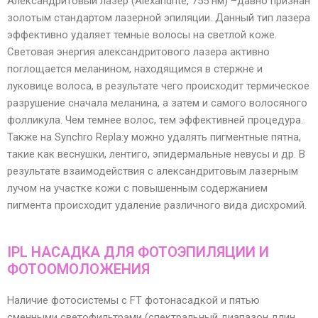
Александритовый лазер (Alexandrite, 755 нм) –давно признан
золотым стандартом лазерной эпиляции. Данный тип лазера
эффективно удаляет темные волосы на светлой коже.
Световая энергия александритового лазера активно
поглощается меланином, находящимся в стержне и
луковице волоса, в результате чего происходит термическое
разрушение сначала меланина, а затем и самого волосяного
фолликула. Чем темнее волос, тем эффективней процедура.
Также на Synchro Repla:y можно удалять пигментные пятна,
такие как веснушки, лентиго, эпидермальные невусы и др. В
результате взаимодействия с александритовым лазерным
лучом на участке кожи с повышенным содержанием
пигмента происходит удаление различного вида дисхромий.
IPL НАСАДКА ДЛЯ ФОТОЭПИЛЯЦИИ И
ФОТООМОЛОЖЕНИЯ
Наличие фотосистемы с FT фотонасадкой и пятью
сменными светофильтрами (спектральный диапазон длин