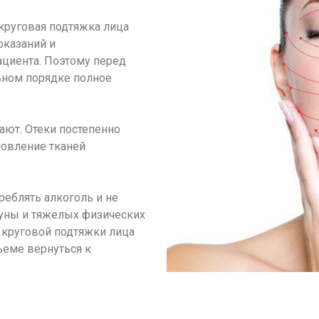
 круговая подтяжка лица
оказаний и
ациента. Поэтому перед
ьном порядке полное
ают. Отеки постепенно
новление тканей
реблять алкоголь и не
сауны и тяжелых физических
е круговой подтяжки лица
ъеме вернуться к