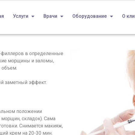
ая
Услуги
Врачи
Оборудование
О кл
в-филлеров в определенные
окие морщины и заломы,
 объем.
ый заметный эффект.
кальном положении
 морщин, складок). Сама
готовки. Снимается макияж,
ий крем на 20-30 мин.